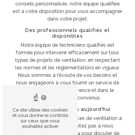
conseils personnalisés, notre équipe qualifiée
est à votre disposition pour vous accompagner
dans votre projet.
Des professionnels qualifiés et
disponibles
Notre équipe de techniciens qualifiés est
formée pour intervenir efficacement sur tous
types de projets de ventilation, en respectant
les normes et les réglementations en vigueur.
Nous sommes à l'écoute de vos besoins et
nous engageons à vous fournir un service de
qualité, en toute transparence et dans le
respect des délais convenus.
Contactez-nous dès aujourd'hui
Ce site utilise des cookies
et vous donne le contrôle
Pour bénéficier de nos services de ventilation à
sur ceux que vous
Beauvoir-sur-Niort, n'hésitez pas à nous
souhaitez activer
contacter au 05 49 33 01 54 pour discuter de