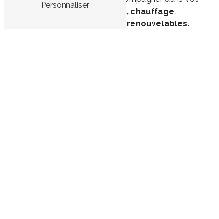
Personnaliser
projets de
plomberie, chauffage,
électricité et énergies renouvelables.
Nous vous garantissons un
suivi
personnalisé
, depuis le premier contact
jusqu'au
service après-vente
, en vous
guidant à chaque étape pour répondre au
mieux à vos besoins.
Nous intervenons principalement sur le secteur
de
Niort
et sa grande couronne.
N'hésitez pas à nous contacter pour discuter de
vos projets ou obtenir des informations
supplémentaires.