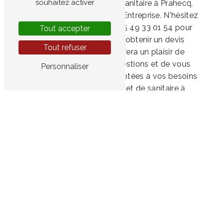
souhaitez activer
Pour tous vos besoins en sanitaire à Prahecq,
faites confiance à Garnault Entreprise. N'hésitez
pas à nous contacter au 05 49 33 01 54 pour
Tout accepter
prendre rendez-vous ou obtenir un devis
Tout refuser
gratuit. Notre équipe se fera un plaisir de
répondre à toutes vos questions et de vous
Personnaliser
proposer des solutions adaptées à vos besoins
en matière de plomberie et de sanitaire à
Prahecq.
En savoir
Contactez-
plus
nous