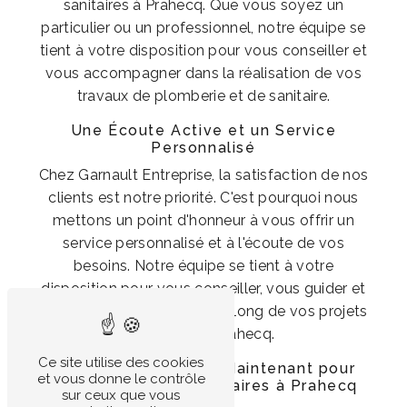
sanitaires à Prahecq. Que vous soyez un
particulier ou un professionnel, notre équipe se
tient à votre disposition pour vous conseiller et
vous accompagner dans la réalisation de vos
travaux de plomberie et de sanitaire.
Une Écoute Active et un Service
Personnalisé
Chez Garnault Entreprise, la satisfaction de nos
clients est notre priorité. C'est pourquoi nous
mettons un point d'honneur à vous offrir un
service personnalisé et à l'écoute de vos
besoins. Notre équipe se tient à votre
disposition pour vous conseiller, vous guider et
vous accompagner tout au long de vos projets
sanitaires à Prahecq.
Ce site utilise des cookies
Contactez-nous dès Maintenant pour
et vous donne le contrôle
Tous Vos Projets Sanitaires à Prahecq
sur ceux que vous