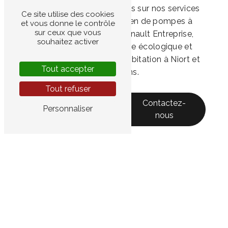
54 pour plus d'informations sur nos services
Ce site utilise des cookies
d'installation et d'entretien de pompes à
et vous donne le contrôle
sur ceux que vous
chaleur à Niort. Avec Garnault Entreprise,
souhaitez activer
offrez-vous un chauffage écologique et
économique pour votre habitation à Niort et
Tout accepter
ses environs.
Tout refuser
En savoir
Contactez-
Personnaliser
plus
nous