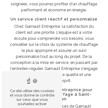
soignées, vous pourrez profiter d'un chauffage
performant et économe en énergie.
Un service client réactif et personnalisé
Chez Garnault Entreprise, la satisfaction du
client est une priorité. L'équipe est à votre
écoute pour comprendre vos besoins, vous
conseiller sur le choix du système de chauffage
le plus approprié et assurer un suivi
personnalisé tout au long du projet. De la
conception à la mise en service, en passant par
l'entretien régulier, Garnault Entreprise s'engage
à vous offrir un service de qualité et une
tranquillité d'esprit.
Contactez Garnault Entreprise pour
Ce site utilise des cookies
votre projet de chauffage à Saint-
et vous donne le contrôle
Symphorien
sur ceux que vous
souhaitez activer
Pour bénéficier des services de Garnault